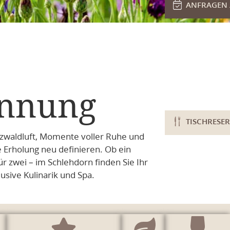
ANFRAGEN 
annung
TISCHRESE
arzwaldluft, Momente voller Ruhe und
 Erholung neu definieren. Ob ein
zwei – im Schlehdorn finden Sie Ihr
sive Kulinarik und Spa.