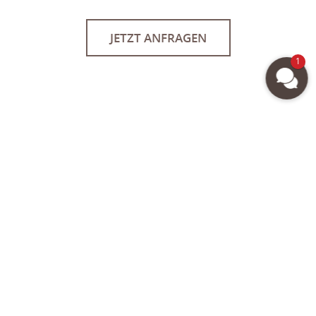
JETZT ANFRAGEN
1
Fragen zum Thema Events
& Tagungen
Welche Räume können genutzt
werden?