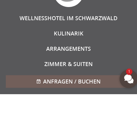
WELLNESSHOTEL IM SCHWARZWALD
KULINARIK
ARRANGEMENTS
ZIMMER & SUITEN
1
ANFRAGEN / BUCHEN
Ⓒ
2026
Hotel Schlehdorn |
Kontakt
|
Datenschutz
|
Impressum
|
Barrierefreiheit
|
AGBs
|
Website design
by
CLICKLIFT